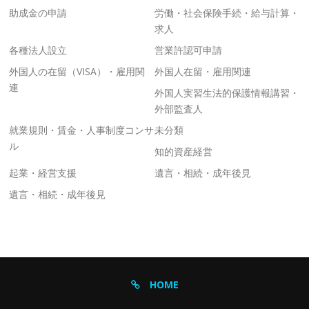
助成金の申請
労働・社会保険手続・給与計算・
求人
各種法人設立
営業許認可申請
外国人の在留（VISA）・雇用関
外国人在留・雇用関連
連
外国人実習生法的保護情報講習・
外部監査人
就業規則・賃金・人事制度コンサ
未分類
ル
知的資産経営
起業・経営支援
遺言・相続・成年後見
遺言・相続・成年後見
HOME