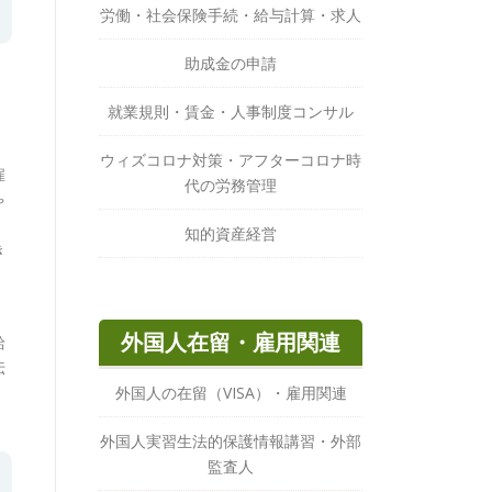
労働・社会保険手続・給与計算・求人
助成金の申請
就業規則・賃金・人事制度コンサル
ウィズコロナ対策・アフターコロナ時
雇
代の労務管理
ゃ
、
知的資産経営
き
め
外国人在留・雇用関連
給
伝
外国人の在留（VISA）・雇用関連
外国人実習生法的保護情報講習・外部
監査人