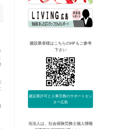
建設業者様はこちらのHPもご参考
下さい
り
よ
発
伝
に
建設業許可と人事労務のサポートセン
ター広島
書
当法人は、社会保険労務士個人情報