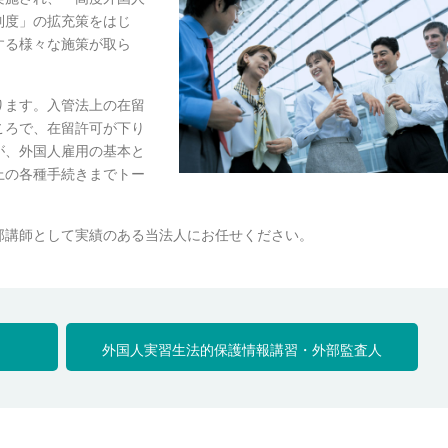
制度」の拡充策をはじ
する様々な施策が取ら
ります。入管法上の在留
ころで、在留許可が下り
が、外国人雇用の基本と
上の各種手続きまでトー
部講師として実績のある当法人にお任せください。
外国人実習生法的保護情報講習・外部監査人