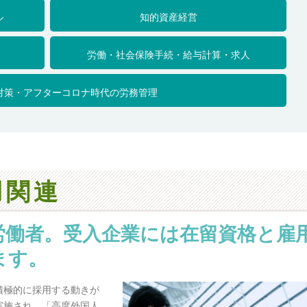
ル
知的資産経営
労働・社会保険手続・給与計算・求人
対策・アフターコロナ時代の労務管理
用関連
労働者。受入企業には在留資格と雇
ます。
積極的に採用する動きが
実施され、「高度外国人