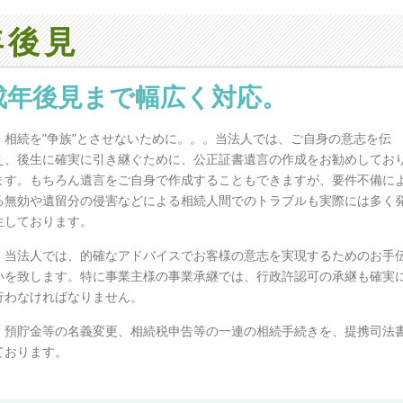
年後見
成年後見まで幅広く対応。
相続を”争族”とさせないために。。。当法人では、ご自身の意志を伝
え、後生に確実に引き継ぐために、公正証書遺言の作成をお勧めしてお
ます。もちろん遺言をご自身で作成することもできますが、要件不備に
る無効や遺留分の侵害などによる相続人間でのトラブルも実際には多く
生しております。
当法人では、的確なアドバイスでお客様の意志を実現するためのお手
いを致します。特に事業主様の事業承継では、行政許認可の承継も確実
行わなければなりません。
・預貯金等の名義変更、相続税申告等の一連の相続手続きを、提携司法
ております。