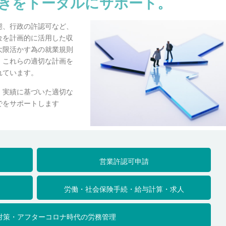
きをトータルにサポート。
態、行政の許認可など、
金を計画的に活用した収
大限活かす為の就業規則
。これらの適切な計画を
れています。
、実績に基づいた適切な
でをサポートします
営業許認可申請
労働・社会保険手続・給与計算・求人
対策・アフターコロナ時代の労務管理